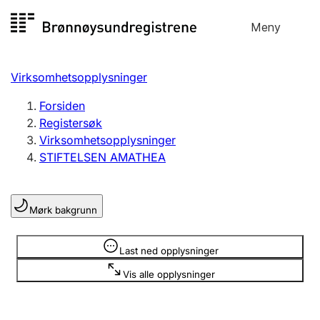
Hopp
Meny
Registersøk
til
Søk
Velg språk
innhold
Virksomhetsopplysninger
Aksjeselskap
Registrere, endre, slette
Forsiden
Registersøk
Virksomhetsopplysninger
Enkeltpersonforetak
STIFTELSEN AMATHEA
Registrere, endre, slette
Mørk bakgrunn
Lag og forening
Registrere, endre, slette
Opplysninger er skjult
Last ned opplysninger
Vis alle opplysninger
Flere organisasjonsformer