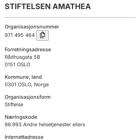
STIFTELSEN AMATHEA
Årsregnskap
Innsending og forsinkelsesgebyr
Organisasjonsnummer
971 495 464
Tinglysing
Forretningsadresse
Rådhusgata 5B
0151
OSLO
Jeger
Betaling og jegeravgiftskort
Kommune, land
0301
OSLO
,
Norge
Ektepaktveileder
Organisasjonsform
Stiftelse
Næringskode
Offentlig sektor
86.993
Andre helsetjenester ellers
Internettadresse