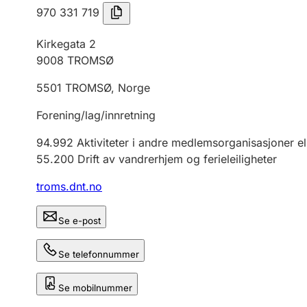
970 331 719
Kirkegata 2
9008
TROMSØ
5501
TROMSØ
,
Norge
Forening/lag/innretning
94.992
Aktiviteter i andre medlemsorganisasjoner el
55.200
Drift av vandrerhjem og ferieleiligheter
troms.dnt.no
Se e-post
Se telefonnummer
Se mobilnummer