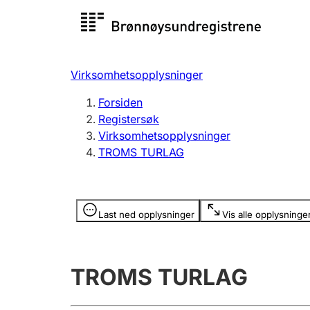
Registersøk
Aksjesel
Registrer
Virksomhetsopplysninger
Lag og forening
Flere
Forsiden
Registrere, endre, slette
organisa
Registersøk
Virksomhetsopplysninger
TROMS TURLAG
Tinglysing
Jeger
Betaling 
Opplysninger er skjult
Last ned opplysninger
Vis alle opplysninge
Offentlig sektor
Andre t
TROMS TURLAG