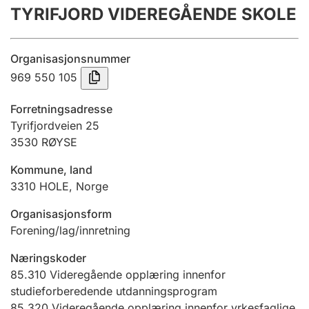
TYRIFJORD VIDEREGÅENDE SKOLE
Årsregnskap
Innsending og forsinkelsesgebyr
Organisasjonsnummer
969 550 105
Tinglysing
Forretningsadresse
Tyrifjordveien 25
3530
RØYSE
Jeger
Betaling og jegeravgiftskort
Kommune, land
3310
HOLE
,
Norge
Ektepaktveileder
Organisasjonsform
Forening/lag/innretning
Næringskoder
Offentlig sektor
85.310
Videregående opplæring innenfor
studieforberedende utdanningsprogram
85.320
Videregående opplæring innenfor yrkesfaglige