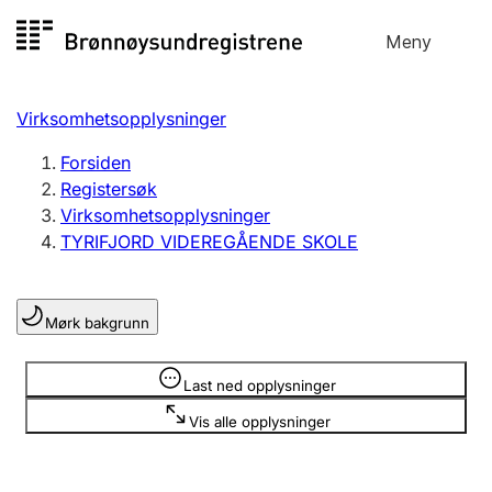
Hopp
Meny
Registersøk
til
Søk
Velg språk
innhold
Virksomhetsopplysninger
Aksjeselskap
Registrere, endre, slette
Forsiden
Registersøk
Virksomhetsopplysninger
Enkeltpersonforetak
TYRIFJORD VIDEREGÅENDE SKOLE
Registrere, endre, slette
Mørk bakgrunn
Lag og forening
Registrere, endre, slette
Opplysninger er skjult
Last ned opplysninger
Vis alle opplysninger
Flere organisasjonsformer