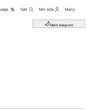
uage
Søk
Min side
Meny
Mørk bakgrunn