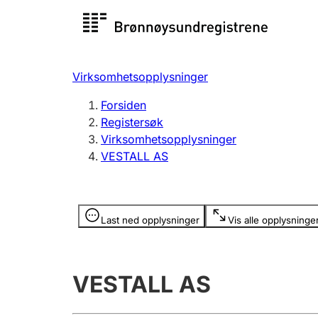
Registersøk
Aksjesel
Registrer
Virksomhetsopplysninger
Lag og forening
Flere
Forsiden
Registrere, endre, slette
organisa
Registersøk
Virksomhetsopplysninger
VESTALL AS
Tinglysing
Jeger
Betaling 
Opplysninger er skjult
Last ned opplysninger
Vis alle opplysninge
Offentlig sektor
Andre t
VESTALL AS