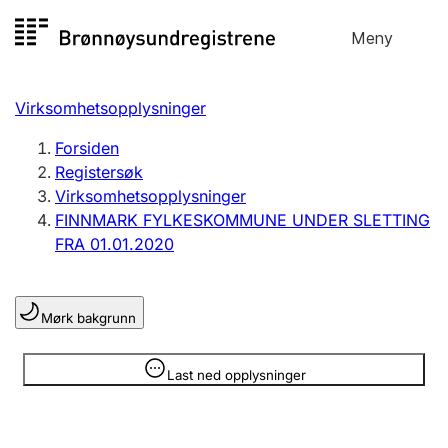
Hopp
Meny
Registersøk
til
Søk
Velg språk
innhold
Virksomhetsopplysninger
Aksjeselskap
Registrere, endre, slette
Forsiden
Registersøk
Virksomhetsopplysninger
Enkeltpersonforetak
FINNMARK FYLKESKOMMUNE UNDER SLETTING
Registrere, endre, slette
FRA 01.01.2020
Lag og forening
Mørk bakgrunn
Registrere, endre, slette
Opplysninger er skjult
Last ned opplysninger
Flere organisasjonsformer