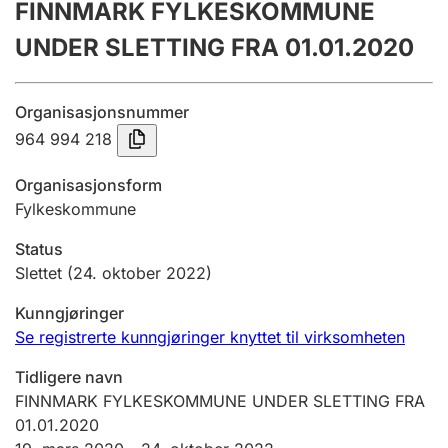
FINNMARK FYLKESKOMMUNE
Årsregnskap
UNDER SLETTING FRA 01.01.2020
Innsending og forsinkelsesgebyr
Organisasjonsnummer
Tinglysing
964 994 218
Organisasjonsform
Fylkeskommune
Jeger
Betaling og jegeravgiftskort
Status
Slettet
(24. oktober 2022)
Ektepaktveileder
Kunngjøringer
Se registrerte kunngjøringer knyttet til virksomheten
Tidligere navn
Offentlig sektor
FINNMARK FYLKESKOMMUNE UNDER SLETTING FRA
01.01.2020