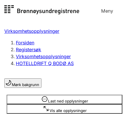
Hopp
Meny
Registersøk
til
Søk
Velg språk
innhold
Virksomhetsopplysninger
Aksjeselskap
Registrere, endre, slette
Forsiden
Registersøk
Virksomhetsopplysninger
Enkeltpersonforetak
HOTELLDRIFT Q BODØ AS
Registrere, endre, slette
Mørk bakgrunn
Lag og forening
Registrere, endre, slette
Opplysninger er skjult
Last ned opplysninger
Vis alle opplysninger
Flere organisasjonsformer