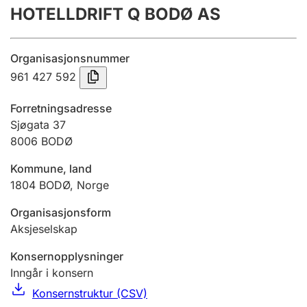
HOTELLDRIFT Q BODØ AS
Årsregnskap
Innsending og forsinkelsesgebyr
Organisasjonsnummer
961 427 592
Tinglysing
Forretningsadresse
Sjøgata 37
8006
BODØ
Jeger
Betaling og jegeravgiftskort
Kommune, land
1804
BODØ
,
Norge
Ektepaktveileder
Organisasjonsform
Aksjeselskap
Konsernopplysninger
Offentlig sektor
Inngår i konsern
Konsernstruktur (CSV)