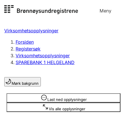
Hopp
Meny
Registersøk
til
Søk
Velg språk
innhold
Virksomhetsopplysninger
Aksjeselskap
Registrere, endre, slette
Forsiden
Registersøk
Virksomhetsopplysninger
Enkeltpersonforetak
SPAREBANK 1 HELGELAND
Registrere, endre, slette
Mørk bakgrunn
Lag og forening
Registrere, endre, slette
Opplysninger er skjult
Last ned opplysninger
Vis alle opplysninger
Flere organisasjonsformer