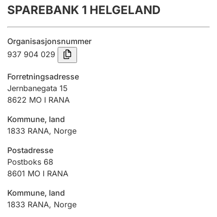
SPAREBANK 1 HELGELAND
Årsregnskap
Innsending og forsinkelsesgebyr
Organisasjonsnummer
937 904 029
Tinglysing
Forretningsadresse
Jernbanegata 15
8622
MO I RANA
Jeger
Betaling og jegeravgiftskort
Kommune, land
1833
RANA
,
Norge
Ektepaktveileder
Postadresse
Postboks 68
8601
MO I RANA
Offentlig sektor
Kommune, land
1833
RANA
,
Norge