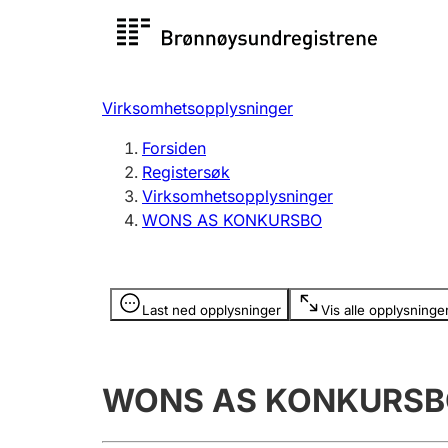
Registersøk
Aksjesel
Registrer
Virksomhetsopplysninger
Lag og forening
Flere
Forsiden
Registrere, endre, slette
organisa
Registersøk
Virksomhetsopplysninger
WONS AS KONKURSBO
Tinglysing
Jeger
Betaling 
Opplysninger er skjult
Last ned opplysninger
Vis alle opplysninge
Offentlig sektor
Andre t
WONS AS KONKURS