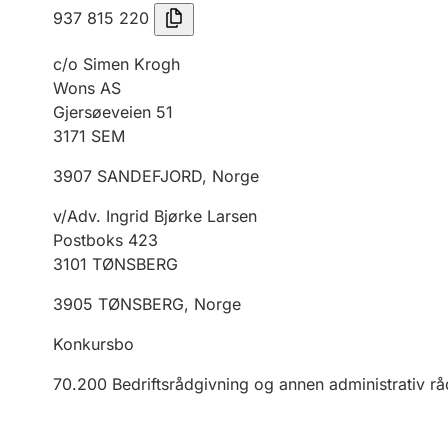
937 815 220
c/o Simen Krogh
Wons AS
Gjersøeveien 51
3171
SEM
3907
SANDEFJORD
,
Norge
v/Adv. Ingrid Bjørke Larsen
Postboks 423
3101
TØNSBERG
3905
TØNSBERG
,
Norge
Konkursbo
70.200
Bedriftsrådgivning og annen administrativ r