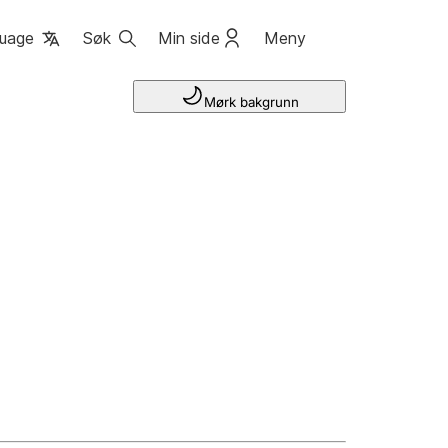
uage
Søk
Min side
Meny
Mørk bakgrunn