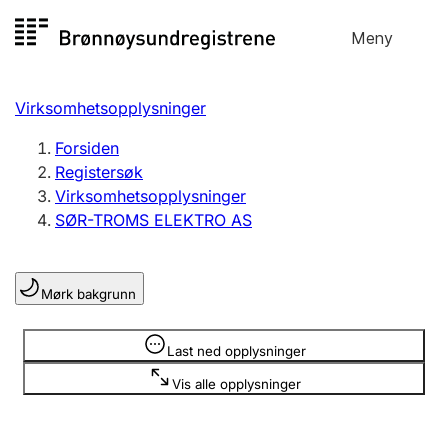
Hopp
Meny
Registersøk
til
Søk
Velg språk
innhold
Virksomhetsopplysninger
Aksjeselskap
Registrere, endre, slette
Forsiden
Registersøk
Virksomhetsopplysninger
Enkeltpersonforetak
SØR-TROMS ELEKTRO AS
Registrere, endre, slette
Mørk bakgrunn
Lag og forening
Registrere, endre, slette
Opplysninger er skjult
Last ned opplysninger
Vis alle opplysninger
Flere organisasjonsformer