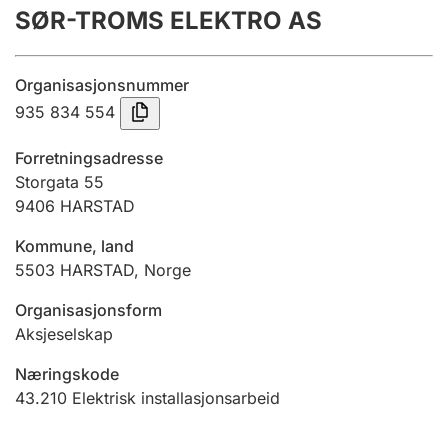
SØR-TROMS ELEKTRO AS
Årsregnskap
Innsending og forsinkelsesgebyr
Organisasjonsnummer
935 834 554
Tinglysing
Forretningsadresse
Storgata 55
9406
HARSTAD
Jeger
Betaling og jegeravgiftskort
Kommune, land
5503
HARSTAD
,
Norge
Ektepaktveileder
Organisasjonsform
Aksjeselskap
Næringskode
Offentlig sektor
43.210
Elektrisk installasjonsarbeid