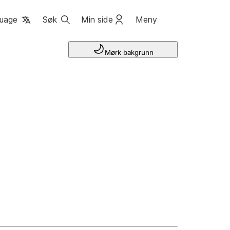
uage
Søk
Min side
Meny
Mørk bakgrunn