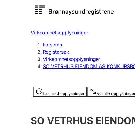
Registersøk
Aksjesel
Registrer
Virksomhetsopplysninger
Lag og forening
Flere
Forsiden
Registrere, endre, slette
organisa
Registersøk
Virksomhetsopplysninger
SO VETRHUS EIENDOM AS KONKURSB
Tinglysing
Jeger
Betaling 
Opplysninger er skjult
Last ned opplysninger
Vis alle opplysninge
Offentlig sektor
Andre t
SO VETRHUS EIENDO