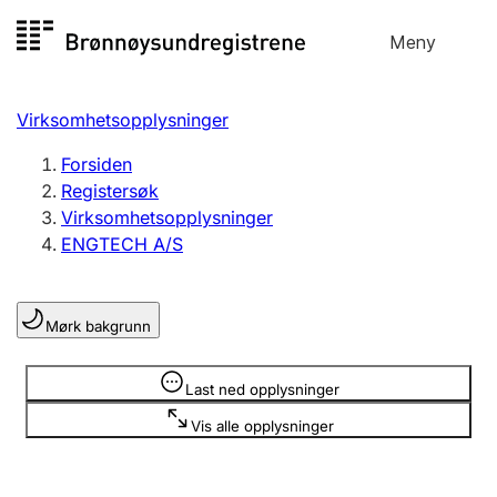
Hopp
Meny
Registersøk
til
Søk
Velg språk
innhold
Virksomhetsopplysninger
Aksjeselskap
Registrere, endre, slette
Forsiden
Registersøk
Virksomhetsopplysninger
Enkeltpersonforetak
ENGTECH A/S
Registrere, endre, slette
Mørk bakgrunn
Lag og forening
Registrere, endre, slette
Opplysninger er skjult
Last ned opplysninger
Vis alle opplysninger
Flere organisasjonsformer