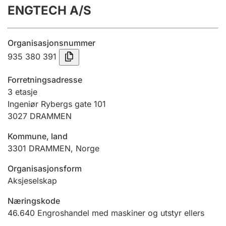
ENGTECH A/S
Årsregnskap
Innsending og forsinkelsesgebyr
Organisasjonsnummer
935 380 391
Tinglysing
Forretningsadresse
3 etasje
Ingeniør Rybergs gate 101
Jeger
3027
DRAMMEN
Betaling og jegeravgiftskort
Kommune, land
3301
DRAMMEN
,
Norge
Ektepaktveileder
Organisasjonsform
Aksjeselskap
Offentlig sektor
Næringskode
46.640
Engroshandel med maskiner og utstyr ellers