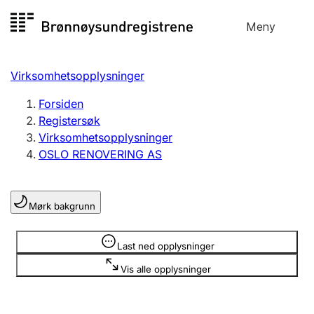
Hopp
Meny
Registersøk
til
Søk
Velg språk
innhold
Virksomhetsopplysninger
Aksjeselskap
Registrere, endre, slette
Forsiden
Registersøk
Virksomhetsopplysninger
Enkeltpersonforetak
OSLO RENOVERING AS
Registrere, endre, slette
Mørk bakgrunn
Lag og forening
Registrere, endre, slette
Opplysninger er skjult
Last ned opplysninger
Vis alle opplysninger
Flere organisasjonsformer