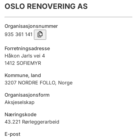
OSLO RENOVERING AS
Årsregnskap
Innsending og forsinkelsesgebyr
Organisasjonsnummer
935 361 141
Tinglysing
Forretningsadresse
Håkon Jarls vei 4
1412
SOFIEMYR
Jeger
Betaling og jegeravgiftskort
Kommune, land
3207
NORDRE FOLLO
,
Norge
Ektepaktveileder
Organisasjonsform
Aksjeselskap
Næringskode
Offentlig sektor
43.221
Rørleggerarbeid
E-post