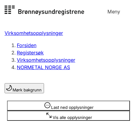
Hopp
Meny
Registersøk
til
Søk
Velg språk
innhold
Virksomhetsopplysninger
Aksjeselskap
Registrere, endre, slette
Forsiden
Registersøk
Virksomhetsopplysninger
Enkeltpersonforetak
NORMETAL NORGE AS
Registrere, endre, slette
Mørk bakgrunn
Lag og forening
Registrere, endre, slette
Opplysninger er skjult
Last ned opplysninger
Vis alle opplysninger
Flere organisasjonsformer