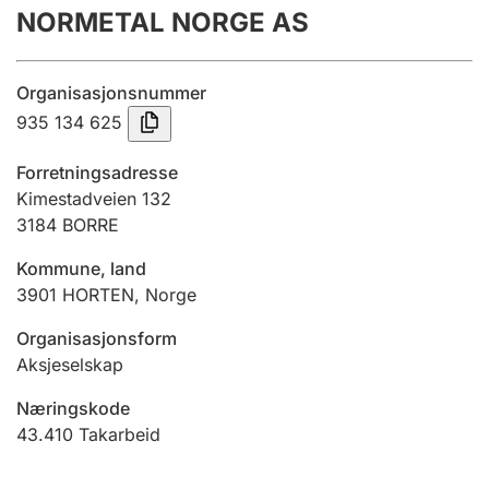
NORMETAL NORGE AS
Årsregnskap
Innsending og forsinkelsesgebyr
Organisasjonsnummer
935 134 625
Tinglysing
Forretningsadresse
Kimestadveien 132
3184
BORRE
Jeger
Betaling og jegeravgiftskort
Kommune, land
3901
HORTEN
,
Norge
Ektepaktveileder
Organisasjonsform
Aksjeselskap
Næringskode
Offentlig sektor
43.410
Takarbeid