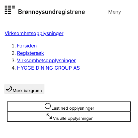
Hopp
Meny
Registersøk
til
Søk
Velg språk
innhold
Virksomhetsopplysninger
Aksjeselskap
Registrere, endre, slette
Forsiden
Registersøk
Virksomhetsopplysninger
Enkeltpersonforetak
HYGGE DINING GROUP AS
Registrere, endre, slette
Mørk bakgrunn
Lag og forening
Registrere, endre, slette
Opplysninger er skjult
Last ned opplysninger
Vis alle opplysninger
Flere organisasjonsformer