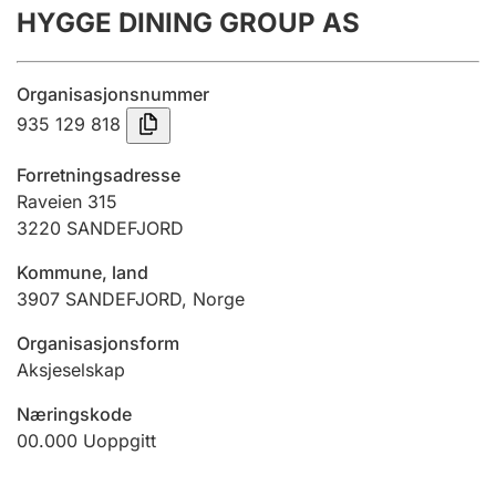
HYGGE DINING GROUP AS
Årsregnskap
Innsending og forsinkelsesgebyr
Organisasjonsnummer
935 129 818
Tinglysing
Forretningsadresse
Raveien 315
3220
SANDEFJORD
Jeger
Betaling og jegeravgiftskort
Kommune, land
3907
SANDEFJORD
,
Norge
Ektepaktveileder
Organisasjonsform
Aksjeselskap
Næringskode
Offentlig sektor
00.000
Uoppgitt