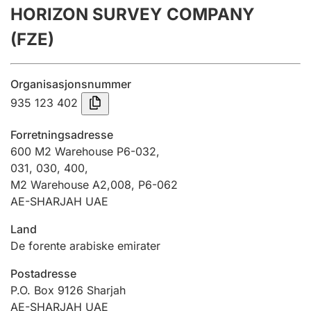
HORIZON SURVEY COMPANY
Årsregnskap
(FZE)
Innsending og forsinkelsesgebyr
Organisasjonsnummer
Tinglysing
935 123 402
Forretningsadresse
Jeger
600 M2 Warehouse P6-032,
Betaling og jegeravgiftskort
031, 030, 400,
M2 Warehouse A2,008, P6-062
AE-SHARJAH UAE
Ektepaktveileder
Land
De forente arabiske emirater
Offentlig sektor
Postadresse
P.O. Box 9126 Sharjah
AE-SHARJAH UAE