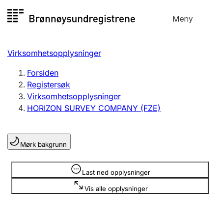
Hopp
Meny
Registersøk
til
Søk
Velg språk
innhold
Virksomhetsopplysninger
Aksjeselskap
Registrere, endre, slette
Forsiden
Registersøk
Virksomhetsopplysninger
Enkeltpersonforetak
HORIZON SURVEY COMPANY (FZE)
Registrere, endre, slette
Mørk bakgrunn
Lag og forening
Registrere, endre, slette
Opplysninger er skjult
Last ned opplysninger
Vis alle opplysninger
Flere organisasjonsformer