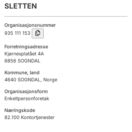
SLETTEN
Årsregnskap
Innsending og forsinkelsesgebyr
Organisasjonsnummer
935 111 153
Tinglysing
Forretningsadresse
Kjørnesplatået 4A
6856
SOGNDAL
Jeger
Betaling og jegeravgiftskort
Kommune, land
4640
SOGNDAL
,
Norge
Ektepaktveileder
Organisasjonsform
Enkeltpersonforetak
Næringskode
Offentlig sektor
82.100
Kontortjenester