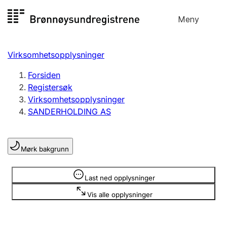
Hopp
Meny
Registersøk
til
Søk
Velg språk
innhold
Virksomhetsopplysninger
Aksjeselskap
Registrere, endre, slette
Forsiden
Registersøk
Virksomhetsopplysninger
Enkeltpersonforetak
SANDERHOLDING AS
Registrere, endre, slette
Mørk bakgrunn
Lag og forening
Registrere, endre, slette
Opplysninger er skjult
Last ned opplysninger
Vis alle opplysninger
Flere organisasjonsformer