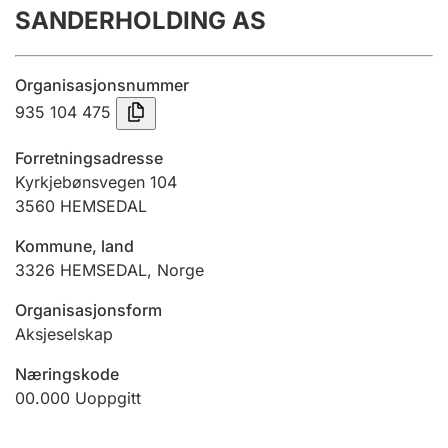
SANDERHOLDING AS
Årsregnskap
Innsending og forsinkelsesgebyr
Organisasjonsnummer
935 104 475
Tinglysing
Forretningsadresse
Kyrkjebønsvegen 104
3560
HEMSEDAL
Jeger
Betaling og jegeravgiftskort
Kommune, land
3326
HEMSEDAL
,
Norge
Ektepaktveileder
Organisasjonsform
Aksjeselskap
Næringskode
Offentlig sektor
00.000
Uoppgitt