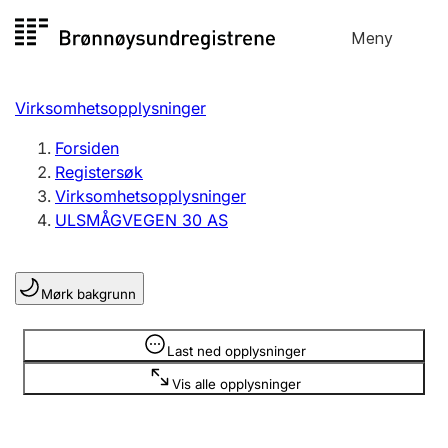
Hopp
Meny
Registersøk
til
Søk
Velg språk
innhold
Virksomhetsopplysninger
Aksjeselskap
Registrere, endre, slette
Forsiden
Registersøk
Virksomhetsopplysninger
Enkeltpersonforetak
ULSMÅGVEGEN 30 AS
Registrere, endre, slette
Mørk bakgrunn
Lag og forening
Registrere, endre, slette
Opplysninger er skjult
Last ned opplysninger
Vis alle opplysninger
Flere organisasjonsformer