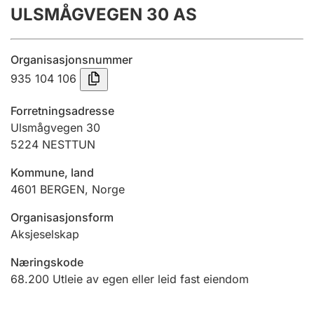
ULSMÅGVEGEN 30 AS
Årsregnskap
Innsending og forsinkelsesgebyr
Organisasjonsnummer
935 104 106
Tinglysing
Forretningsadresse
Ulsmågvegen 30
5224
NESTTUN
Jeger
Betaling og jegeravgiftskort
Kommune, land
4601
BERGEN
,
Norge
Ektepaktveileder
Organisasjonsform
Aksjeselskap
Næringskode
Offentlig sektor
68.200
Utleie av egen eller leid fast eiendom