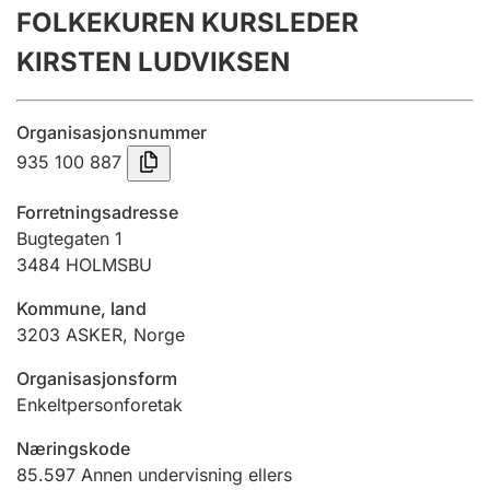
FOLKEKUREN KURSLEDER
Årsregnskap
KIRSTEN LUDVIKSEN
Innsending og forsinkelsesgebyr
Organisasjonsnummer
Tinglysing
935 100 887
Forretningsadresse
Jeger
Bugtegaten 1
Betaling og jegeravgiftskort
3484
HOLMSBU
Kommune, land
3203
ASKER
,
Norge
Ektepaktveileder
Organisasjonsform
Enkeltpersonforetak
Offentlig sektor
Næringskode
85.597
Annen undervisning ellers