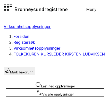
Hopp
Meny
Registersøk
til
Søk
Velg språk
innhold
Virksomhetsopplysninger
Aksjeselskap
Registrere, endre, slette
Forsiden
Registersøk
Virksomhetsopplysninger
Enkeltpersonforetak
FOLKEKUREN KURSLEDER KIRSTEN LUDVIKSEN
Registrere, endre, slette
Mørk bakgrunn
Lag og forening
Registrere, endre, slette
Opplysninger er skjult
Last ned opplysninger
Vis alle opplysninger
Flere organisasjonsformer