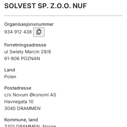
SOLVEST SP. Z.O.O. NUF
Årsregnskap
Innsending og forsinkelsesgebyr
Organisasjonsnummer
934 912 438
Tinglysing
Forretningsadresse
ul Swiety Marcin 29/8
61-806 POZNAN
Jeger
Betaling og jegeravgiftskort
Land
Polen
Ektepaktveileder
Postadresse
c/o Novum Økonomi AS
Havnegata 10
3040
DRAMMEN
Offentlig sektor
Kommune, land
3301
DRAMMEN
,
Norge