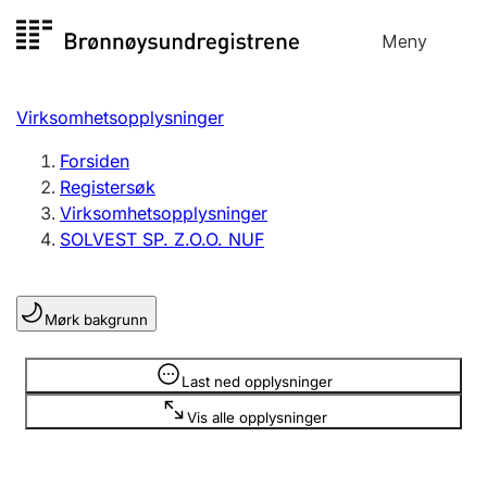
Hopp
Meny
Registersøk
til
Søk
Velg språk
innhold
Virksomhetsopplysninger
Aksjeselskap
Registrere, endre, slette
Forsiden
Registersøk
Virksomhetsopplysninger
Enkeltpersonforetak
SOLVEST SP. Z.O.O. NUF
Registrere, endre, slette
Mørk bakgrunn
Lag og forening
Registrere, endre, slette
Opplysninger er skjult
Last ned opplysninger
Vis alle opplysninger
Flere organisasjonsformer