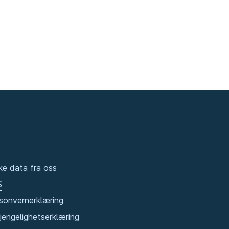
ke data fra oss
S
sonvernerklæring
gjengelighetserklæring