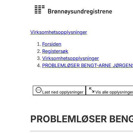
Registersøk
Aksjesel
Registrer
Virksomhetsopplysninger
Lag og forening
Flere
Forsiden
Registrere, endre, slette
organisa
Registersøk
Virksomhetsopplysninger
PROBLEMLØSER BENGT-ARNE JØRGEN
Tinglysing
Jeger
Betaling 
Opplysninger er skjult
Last ned opplysninger
Vis alle opplysninge
Offentlig sektor
Andre t
PROBLEMLØSER BEN