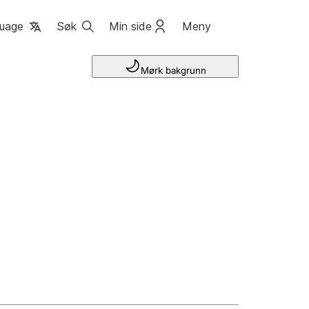
uage
Søk
Min side
Meny
Mørk bakgrunn