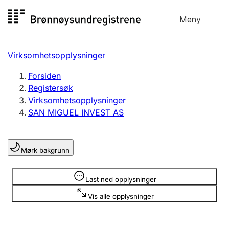
Hopp
Meny
Registersøk
til
Søk
Velg språk
innhold
Virksomhetsopplysninger
Aksjeselskap
Registrere, endre, slette
Forsiden
Registersøk
Virksomhetsopplysninger
Enkeltpersonforetak
SAN MIGUEL INVEST AS
Registrere, endre, slette
Mørk bakgrunn
Lag og forening
Registrere, endre, slette
Opplysninger er skjult
Last ned opplysninger
Vis alle opplysninger
Flere organisasjonsformer