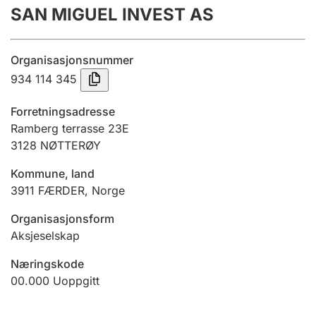
SAN MIGUEL INVEST AS
Årsregnskap
Innsending og forsinkelsesgebyr
Organisasjonsnummer
934 114 345
Tinglysing
Forretningsadresse
Ramberg terrasse 23E
3128
NØTTERØY
Jeger
Betaling og jegeravgiftskort
Kommune, land
3911
FÆRDER
,
Norge
Ektepaktveileder
Organisasjonsform
Aksjeselskap
Næringskode
Offentlig sektor
00.000
Uoppgitt