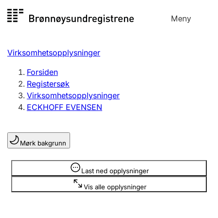
Hopp
Meny
Registersøk
til
Søk
Velg språk
innhold
Virksomhetsopplysninger
Aksjeselskap
Registrere, endre, slette
Forsiden
Registersøk
Virksomhetsopplysninger
Enkeltpersonforetak
ECKHOFF EVENSEN
Registrere, endre, slette
Mørk bakgrunn
Lag og forening
Registrere, endre, slette
Opplysninger er skjult
Last ned opplysninger
Vis alle opplysninger
Flere organisasjonsformer