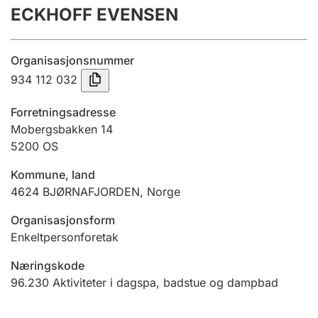
ECKHOFF EVENSEN
Årsregnskap
Innsending og forsinkelsesgebyr
Organisasjonsnummer
934 112 032
Tinglysing
Forretningsadresse
Mobergsbakken 14
5200
OS
Jeger
Betaling og jegeravgiftskort
Kommune, land
4624
BJØRNAFJORDEN
,
Norge
Ektepaktveileder
Organisasjonsform
Enkeltpersonforetak
Næringskode
Offentlig sektor
96.230
Aktiviteter i dagspa, badstue og dampbad