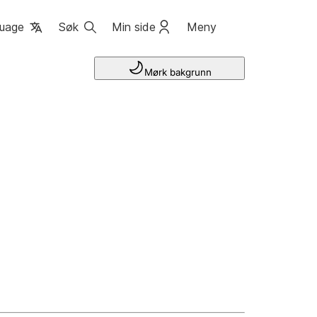
uage
Søk
Min side
Meny
Mørk bakgrunn