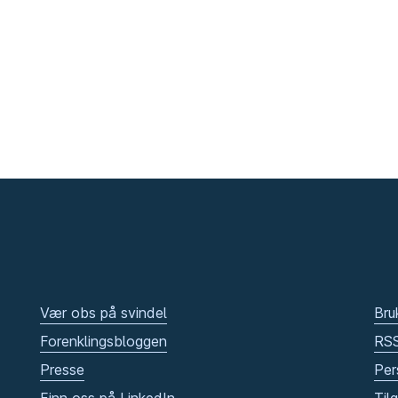
Vær obs på svindel
Bru
Forenklingsbloggen
RS
Presse
Per