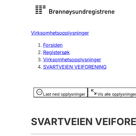
Registersøk
Aksjesel
Registrer
Virksomhetsopplysninger
Lag og forening
Flere
Forsiden
Registrere, endre, slette
organisa
Registersøk
Virksomhetsopplysninger
SVARTVEIEN VEIFORENING
Tinglysing
Jeger
Betaling 
Opplysninger er skjult
Last ned opplysninger
Vis alle opplysninge
Offentlig sektor
Andre t
SVARTVEIEN VEIFOR