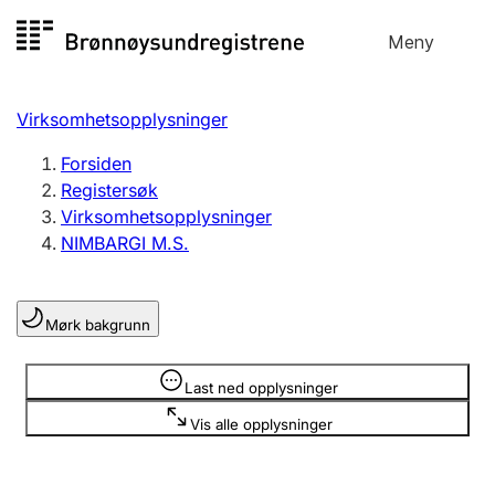
Hopp
Meny
Registersøk
til
Søk
Velg språk
innhold
Virksomhetsopplysninger
Aksjeselskap
Registrere, endre, slette
Forsiden
Registersøk
Virksomhetsopplysninger
Enkeltpersonforetak
NIMBARGI M.S.
Registrere, endre, slette
Mørk bakgrunn
Lag og forening
Registrere, endre, slette
Opplysninger er skjult
Last ned opplysninger
Vis alle opplysninger
Flere organisasjonsformer