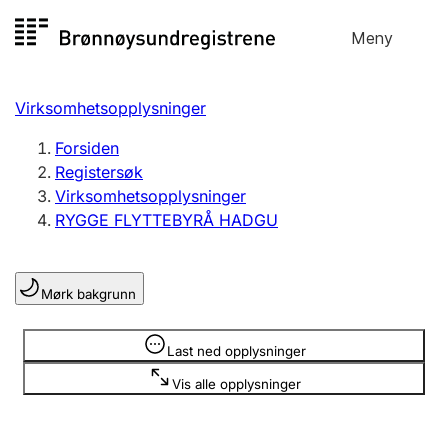
Hopp
Meny
Registersøk
til
Søk
Velg språk
innhold
Virksomhetsopplysninger
Aksjeselskap
Registrere, endre, slette
Forsiden
Registersøk
Virksomhetsopplysninger
Enkeltpersonforetak
RYGGE FLYTTEBYRÅ HADGU
Registrere, endre, slette
Mørk bakgrunn
Lag og forening
Registrere, endre, slette
Opplysninger er skjult
Last ned opplysninger
Vis alle opplysninger
Flere organisasjonsformer