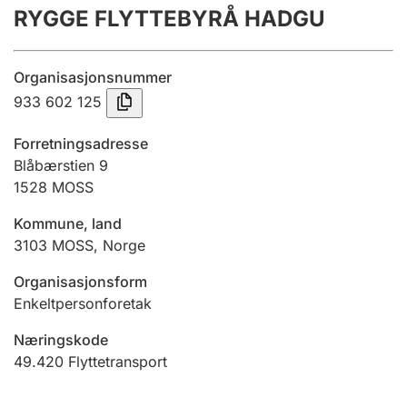
RYGGE FLYTTEBYRÅ HADGU
Årsregnskap
Innsending og forsinkelsesgebyr
Organisasjonsnummer
933 602 125
Tinglysing
Forretningsadresse
Blåbærstien 9
1528
MOSS
Jeger
Betaling og jegeravgiftskort
Kommune, land
3103
MOSS
,
Norge
Ektepaktveileder
Organisasjonsform
Enkeltpersonforetak
Næringskode
Offentlig sektor
49.420
Flyttetransport