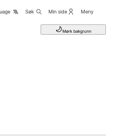
uage
Søk
Min side
Meny
Mørk bakgrunn