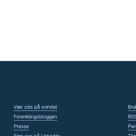
Vær obs på svindel
Bru
Forenklingsbloggen
RS
Presse
Per