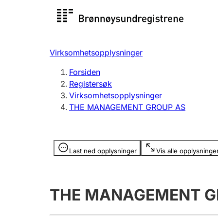
Registersøk
Aksjesel
Registrer
Virksomhetsopplysninger
Lag og forening
Flere
Forsiden
Registrere, endre, slette
organisa
Registersøk
Virksomhetsopplysninger
THE MANAGEMENT GROUP AS
Tinglysing
Jeger
Betaling 
Opplysninger er skjult
Last ned opplysninger
Vis alle opplysninge
Offentlig sektor
Andre t
THE MANAGEMENT G