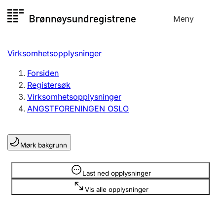
Hopp
Meny
Registersøk
til
Søk
Velg språk
innhold
Virksomhetsopplysninger
Aksjeselskap
Registrere, endre, slette
Forsiden
Registersøk
Virksomhetsopplysninger
Enkeltpersonforetak
ANGSTFORENINGEN OSLO
Registrere, endre, slette
Mørk bakgrunn
Lag og forening
Registrere, endre, slette
Opplysninger er skjult
Last ned opplysninger
Vis alle opplysninger
Flere organisasjonsformer