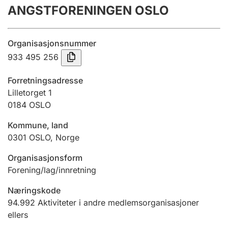
ANGSTFORENINGEN OSLO
Årsregnskap
Innsending og forsinkelsesgebyr
Organisasjonsnummer
933 495 256
Tinglysing
Forretningsadresse
Lilletorget 1
0184
OSLO
Jeger
Betaling og jegeravgiftskort
Kommune, land
0301
OSLO
,
Norge
Ektepaktveileder
Organisasjonsform
Forening/lag/innretning
Næringskode
Offentlig sektor
94.992
Aktiviteter i andre medlemsorganisasjoner
ellers