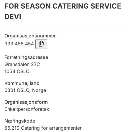
FOR SEASON CATERING SERVICE
Årsregnskap
DEVI
Innsending og forsinkelsesgebyr
Organisasjonsnummer
Tinglysing
933 488 454
Forretningsadresse
Jeger
Gransdalen 27C
Betaling og jegeravgiftskort
1054
OSLO
Kommune, land
0301
OSLO
,
Norge
Ektepaktveileder
Organisasjonsform
Enkeltpersonforetak
Offentlig sektor
Næringskode
56.210
Catering for arrangementer