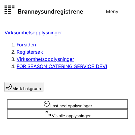
Hopp
Meny
Registersøk
til
Søk
Velg språk
innhold
Virksomhetsopplysninger
Aksjeselskap
Registrere, endre, slette
Forsiden
Registersøk
Virksomhetsopplysninger
Enkeltpersonforetak
FOR SEASON CATERING SERVICE DEVI
Registrere, endre, slette
Mørk bakgrunn
Lag og forening
Registrere, endre, slette
Opplysninger er skjult
Last ned opplysninger
Vis alle opplysninger
Flere organisasjonsformer