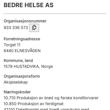
BEDRE HELSE AS
Årsregnskap
Innsending og forsinkelsesgebyr
Organisasjonsnummer
933 336 573
Tinglysing
Forretningsadresse
Torget 11
6440
ELNESVÅGEN
Jeger
Betaling og jegeravgiftskort
Kommune, land
1579
HUSTADVIKA
,
Norge
Ektepaktveileder
Organisasjonsform
Aksjeselskap
Næringskoder
Offentlig sektor
10.710
Produksjon av brød og ferske konditorvarer
10.850
Produksjon av ferdigmat
47.110
Detaljhandel med bredt vareutvalg med