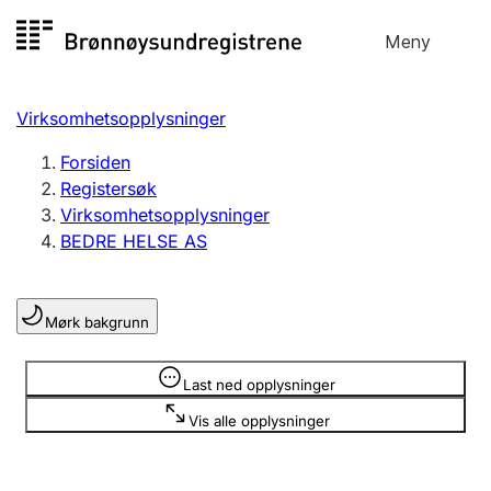
Hopp
Meny
Registersøk
til
Søk
Velg språk
innhold
Virksomhetsopplysninger
Aksjeselskap
Registrere, endre, slette
Forsiden
Registersøk
Virksomhetsopplysninger
Enkeltpersonforetak
BEDRE HELSE AS
Registrere, endre, slette
Mørk bakgrunn
Lag og forening
Registrere, endre, slette
Opplysninger er skjult
Last ned opplysninger
Vis alle opplysninger
Flere organisasjonsformer