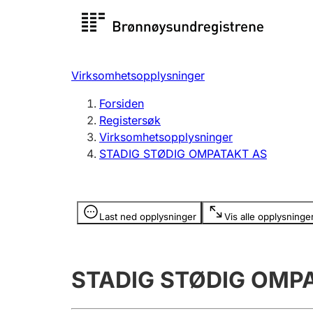
Registersøk
Aksjesel
Registrer
Virksomhetsopplysninger
Lag og forening
Flere
Forsiden
Registrere, endre, slette
organisa
Registersøk
Virksomhetsopplysninger
STADIG STØDIG OMPATAKT AS
Tinglysing
Jeger
Betaling 
Opplysninger er skjult
Last ned opplysninger
Vis alle opplysninge
Offentlig sektor
Andre t
STADIG STØDIG OMP