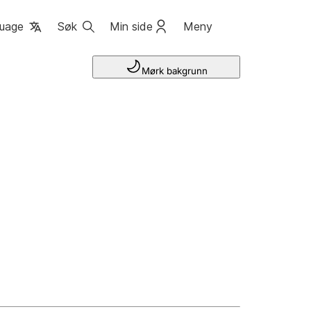
uage
Søk
Min side
Meny
Mørk bakgrunn