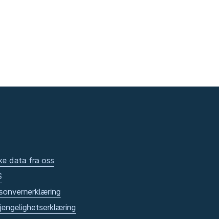
ke data fra oss
S
sonvernerklæring
gjengelighetserklæring