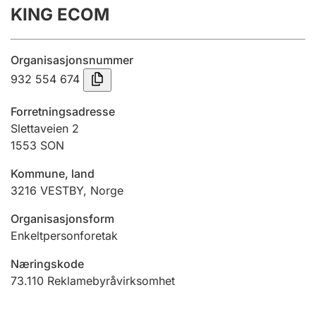
KING ECOM
Årsregnskap
Innsending og forsinkelsesgebyr
Organisasjonsnummer
932 554 674
Tinglysing
Forretningsadresse
Slettaveien 2
1553
SON
Jeger
Betaling og jegeravgiftskort
Kommune, land
3216
VESTBY
,
Norge
Ektepaktveileder
Organisasjonsform
Enkeltpersonforetak
Næringskode
Offentlig sektor
73.110
Reklamebyråvirksomhet