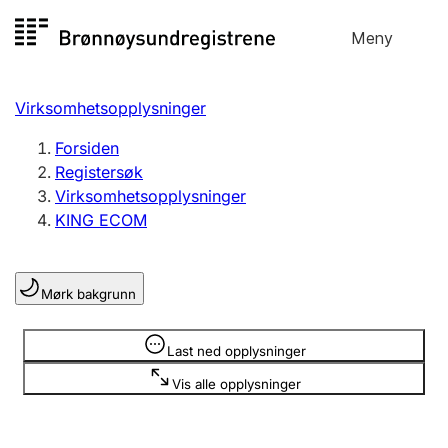
Hopp
Meny
Registersøk
til
Søk
Velg språk
innhold
Virksomhetsopplysninger
Aksjeselskap
Registrere, endre, slette
Forsiden
Registersøk
Virksomhetsopplysninger
Enkeltpersonforetak
KING ECOM
Registrere, endre, slette
Mørk bakgrunn
Lag og forening
Registrere, endre, slette
Opplysninger er skjult
Last ned opplysninger
Vis alle opplysninger
Flere organisasjonsformer