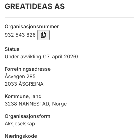
GREATIDEAS AS
Årsregnskap
Innsending og forsinkelsesgebyr
Organisasjonsnummer
932 543 826
Tinglysing
Status
Under avvikling
(17. april 2026)
Jeger
Forretningsadresse
Betaling og jegeravgiftskort
Åsvegen 285
2033
ÅSGREINA
Ektepaktveileder
Kommune, land
3238
NANNESTAD
,
Norge
Organisasjonsform
Offentlig sektor
Aksjeselskap
Næringskode