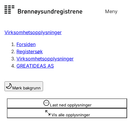
Hopp
Meny
Registersøk
til
Søk
Velg språk
innhold
Virksomhetsopplysninger
Aksjeselskap
Registrere, endre, slette
Forsiden
Registersøk
Virksomhetsopplysninger
Enkeltpersonforetak
GREATIDEAS AS
Registrere, endre, slette
Mørk bakgrunn
Lag og forening
Registrere, endre, slette
Opplysninger er skjult
Last ned opplysninger
Vis alle opplysninger
Flere organisasjonsformer