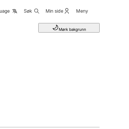
uage
Søk
Min side
Meny
Mørk bakgrunn