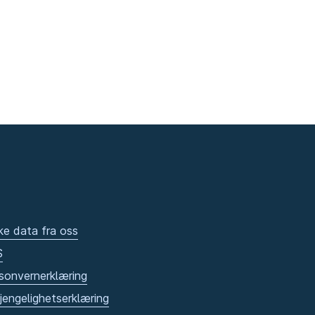
ke data fra oss
S
sonvernerklæring
gjengelighetserklæring