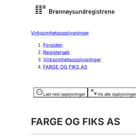
Registersøk
Aksjesel
Registrer
Virksomhetsopplysninger
Lag og forening
Flere
Forsiden
Registrere, endre, slette
organisa
Registersøk
Virksomhetsopplysninger
FARGE OG FIKS AS
Tinglysing
Jeger
Betaling 
Opplysninger er skjult
Last ned opplysninger
Vis alle opplysninge
Offentlig sektor
Andre t
FARGE OG FIKS AS