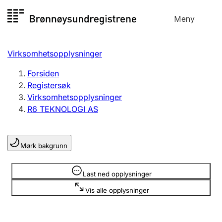
Hopp
Meny
Registersøk
til
Søk
Velg språk
innhold
Virksomhetsopplysninger
Aksjeselskap
Registrere, endre, slette
Forsiden
Registersøk
Virksomhetsopplysninger
Enkeltpersonforetak
R6 TEKNOLOGI AS
Registrere, endre, slette
Mørk bakgrunn
Lag og forening
Registrere, endre, slette
Opplysninger er skjult
Last ned opplysninger
Vis alle opplysninger
Flere organisasjonsformer