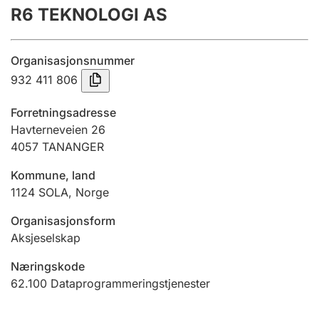
R6 TEKNOLOGI AS
Årsregnskap
Innsending og forsinkelsesgebyr
Organisasjonsnummer
932 411 806
Tinglysing
Forretningsadresse
Havterneveien 26
4057
TANANGER
Jeger
Betaling og jegeravgiftskort
Kommune, land
1124
SOLA
,
Norge
Ektepaktveileder
Organisasjonsform
Aksjeselskap
Næringskode
Offentlig sektor
62.100
Dataprogrammeringstjenester