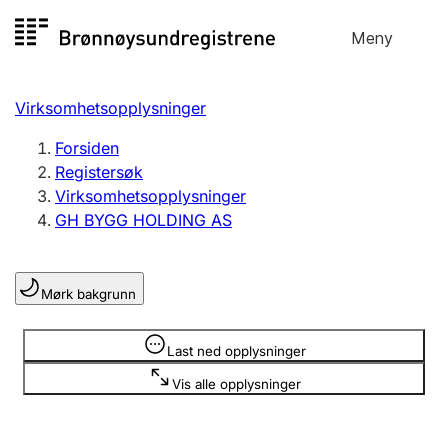
Hopp
Meny
Registersøk
til
Søk
Velg språk
innhold
Virksomhetsopplysninger
Aksjeselskap
Registrere, endre, slette
Forsiden
Registersøk
Virksomhetsopplysninger
Enkeltpersonforetak
GH BYGG HOLDING AS
Registrere, endre, slette
Mørk bakgrunn
Lag og forening
Registrere, endre, slette
Opplysninger er skjult
Last ned opplysninger
Vis alle opplysninger
Flere organisasjonsformer