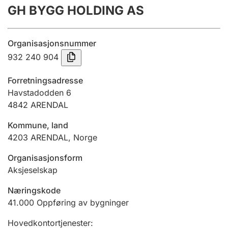
GH BYGG HOLDING AS
Årsregnskap
Innsending og forsinkelsesgebyr
Organisasjonsnummer
932 240 904
Tinglysing
Forretningsadresse
Havstadodden 6
4842
ARENDAL
Jeger
Betaling og jegeravgiftskort
Kommune, land
4203
ARENDAL
,
Norge
Ektepaktveileder
Organisasjonsform
Aksjeselskap
Næringskode
Offentlig sektor
41.000
Oppføring av bygninger
Hovedkontortjenester
: