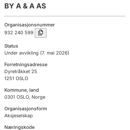
BY A & A AS
Årsregnskap
Innsending og forsinkelsesgebyr
Organisasjonsnummer
932 240 599
Tinglysing
Status
Under avvikling
(7. mai 2026)
Jeger
Forretningsadresse
Betaling og jegeravgiftskort
Dyretråkket 25
1251
OSLO
Ektepaktveileder
Kommune, land
0301
OSLO
,
Norge
Organisasjonsform
Offentlig sektor
Aksjeselskap
Næringskode