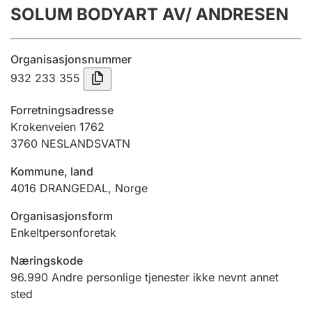
SOLUM BODYART AV/ ANDRESEN
Årsregnskap
Innsending og forsinkelsesgebyr
Organisasjonsnummer
932 233 355
Tinglysing
Forretningsadresse
Krokenveien 1762
3760
NESLANDSVATN
Jeger
Betaling og jegeravgiftskort
Kommune, land
4016
DRANGEDAL
,
Norge
Ektepaktveileder
Organisasjonsform
Enkeltpersonforetak
Næringskode
Offentlig sektor
96.990
Andre personlige tjenester ikke nevnt annet
sted