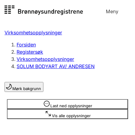
Hopp
Meny
Registersøk
til
Søk
Velg språk
innhold
Virksomhetsopplysninger
Aksjeselskap
Registrere, endre, slette
Forsiden
Registersøk
Virksomhetsopplysninger
Enkeltpersonforetak
SOLUM BODYART AV/ ANDRESEN
Registrere, endre, slette
Mørk bakgrunn
Lag og forening
Registrere, endre, slette
Opplysninger er skjult
Last ned opplysninger
Vis alle opplysninger
Flere organisasjonsformer