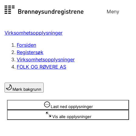
Hopp
Meny
Registersøk
til
Søk
Velg språk
innhold
Virksomhetsopplysninger
Aksjeselskap
Registrere, endre, slette
Forsiden
Registersøk
Virksomhetsopplysninger
Enkeltpersonforetak
FOLK OG RØVERE AS
Registrere, endre, slette
Mørk bakgrunn
Lag og forening
Registrere, endre, slette
Opplysninger er skjult
Last ned opplysninger
Vis alle opplysninger
Flere organisasjonsformer