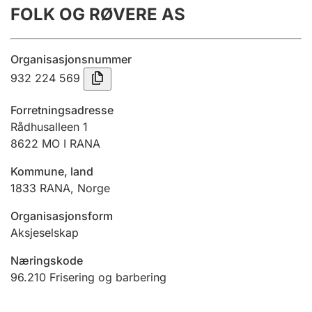
FOLK OG RØVERE AS
Årsregnskap
Innsending og forsinkelsesgebyr
Organisasjonsnummer
932 224 569
Tinglysing
Forretningsadresse
Rådhusalleen 1
8622
MO I RANA
Jeger
Betaling og jegeravgiftskort
Kommune, land
1833
RANA
,
Norge
Ektepaktveileder
Organisasjonsform
Aksjeselskap
Næringskode
Offentlig sektor
96.210
Frisering og barbering