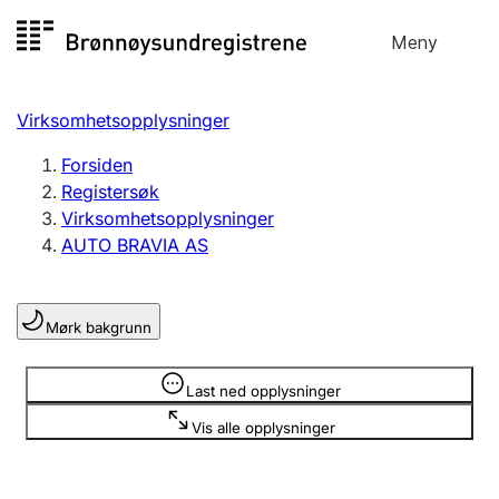
Hopp
Meny
Registersøk
til
Søk
Velg språk
innhold
Virksomhetsopplysninger
Aksjeselskap
Registrere, endre, slette
Forsiden
Registersøk
Virksomhetsopplysninger
Enkeltpersonforetak
AUTO BRAVIA AS
Registrere, endre, slette
Mørk bakgrunn
Lag og forening
Registrere, endre, slette
Opplysninger er skjult
Last ned opplysninger
Vis alle opplysninger
Flere organisasjonsformer