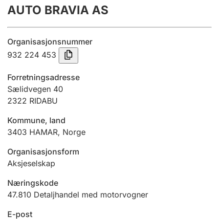
AUTO BRAVIA AS
Årsregnskap
Innsending og forsinkelsesgebyr
Organisasjonsnummer
932 224 453
Tinglysing
Forretningsadresse
Sælidvegen 40
2322
RIDABU
Jeger
Betaling og jegeravgiftskort
Kommune, land
3403
HAMAR
,
Norge
Ektepaktveileder
Organisasjonsform
Aksjeselskap
Næringskode
Offentlig sektor
47.810
Detaljhandel med motorvogner
E-post