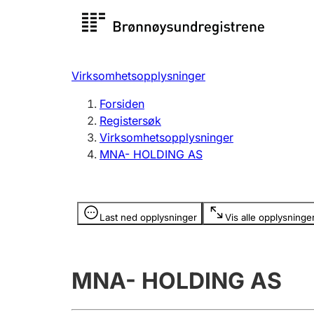
Registersøk
Aksjesel
Registrer
Virksomhetsopplysninger
Lag og forening
Flere
Forsiden
Registrere, endre, slette
organisa
Registersøk
Virksomhetsopplysninger
MNA- HOLDING AS
Tinglysing
Jeger
Betaling 
Opplysninger er skjult
Last ned opplysninger
Vis alle opplysninge
Offentlig sektor
Andre t
MNA- HOLDING AS