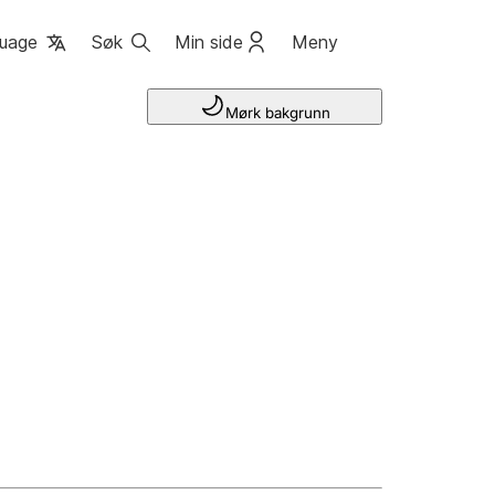
uage
Søk
Min side
Meny
Mørk bakgrunn