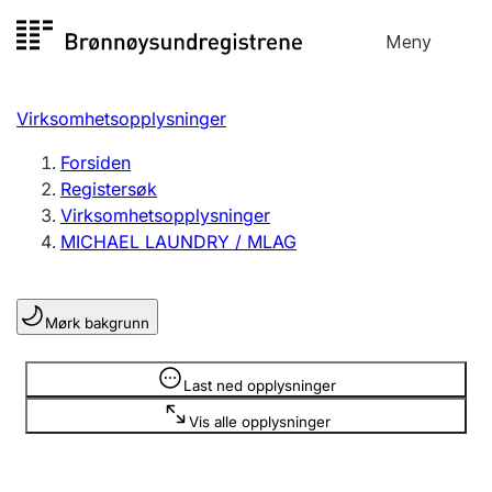
Hopp
Meny
Registersøk
til
Søk
Velg språk
innhold
Virksomhetsopplysninger
Aksjeselskap
Registrere, endre, slette
Forsiden
Registersøk
Virksomhetsopplysninger
Enkeltpersonforetak
MICHAEL LAUNDRY / MLAG
Registrere, endre, slette
Mørk bakgrunn
Lag og forening
Registrere, endre, slette
Opplysninger er skjult
Last ned opplysninger
Vis alle opplysninger
Flere organisasjonsformer