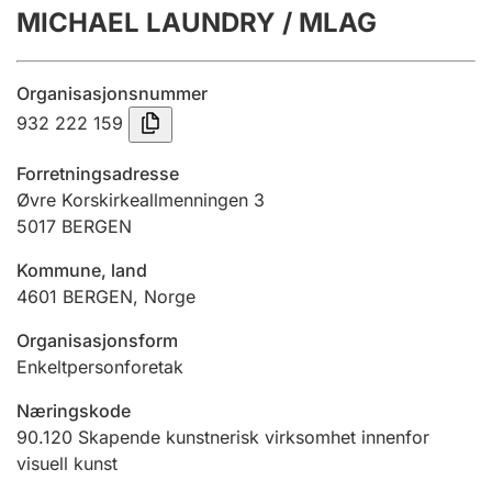
MICHAEL LAUNDRY / MLAG
Årsregnskap
Innsending og forsinkelsesgebyr
Organisasjonsnummer
932 222 159
Tinglysing
Forretningsadresse
Øvre Korskirkeallmenningen 3
5017
BERGEN
Jeger
Betaling og jegeravgiftskort
Kommune, land
4601
BERGEN
,
Norge
Ektepaktveileder
Organisasjonsform
Enkeltpersonforetak
Næringskode
Offentlig sektor
90.120
Skapende kunstnerisk virksomhet innenfor
visuell kunst