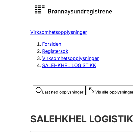
Registersøk
Aksjesel
Registrer
Virksomhetsopplysninger
Lag og forening
Flere
Forsiden
Registrere, endre, slette
organisa
Registersøk
Virksomhetsopplysninger
SALEHKHEL LOGISTIKK
Tinglysing
Jeger
Betaling 
Opplysninger er skjult
Last ned opplysninger
Vis alle opplysninge
Offentlig sektor
Andre t
SALEHKHEL LOGISTI