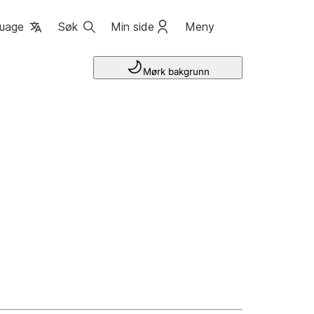
uage
Søk
Min side
Meny
Mørk bakgrunn