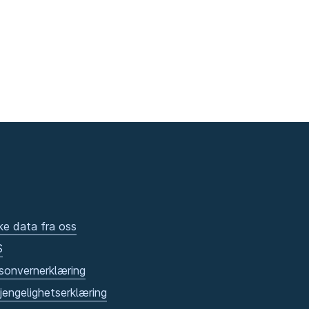
ke data fra oss
S
sonvernerklæring
gjengelighetserklæring