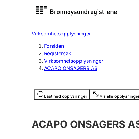
Registersøk
Aksjesel
Registrer
Virksomhetsopplysninger
Lag og forening
Flere
Forsiden
Registrere, endre, slette
organisa
Registersøk
Virksomhetsopplysninger
ACAPO ONSAGERS AS
Tinglysing
Jeger
Betaling 
Opplysninger er skjult
Last ned opplysninger
Vis alle opplysninge
Offentlig sektor
Andre t
ACAPO ONSAGERS A