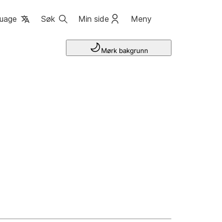
uage
Søk
Min side
Meny
Mørk bakgrunn