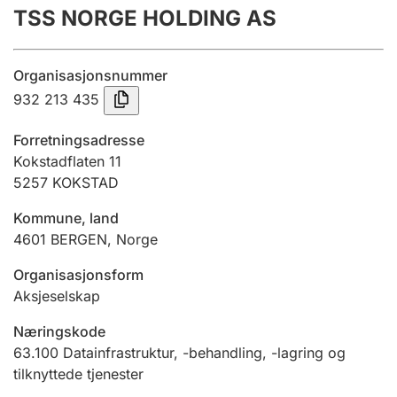
TSS NORGE HOLDING AS
Årsregnskap
Innsending og forsinkelsesgebyr
Organisasjonsnummer
932 213 435
Tinglysing
Forretningsadresse
Kokstadflaten 11
5257
KOKSTAD
Jeger
Betaling og jegeravgiftskort
Kommune, land
4601
BERGEN
,
Norge
Ektepaktveileder
Organisasjonsform
Aksjeselskap
Næringskode
Offentlig sektor
63.100
Datainfrastruktur, -behandling, -lagring og
tilknyttede tjenester