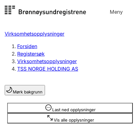
Hopp
Meny
Registersøk
til
Søk
Velg språk
innhold
Virksomhetsopplysninger
Aksjeselskap
Registrere, endre, slette
Forsiden
Registersøk
Virksomhetsopplysninger
Enkeltpersonforetak
TSS NORGE HOLDING AS
Registrere, endre, slette
Mørk bakgrunn
Lag og forening
Registrere, endre, slette
Opplysninger er skjult
Last ned opplysninger
Vis alle opplysninger
Flere organisasjonsformer