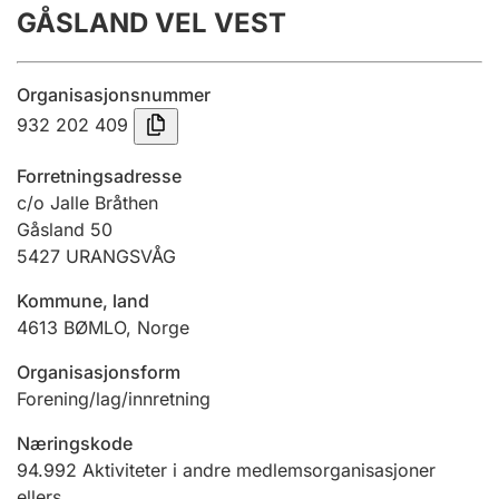
GÅSLAND VEL VEST
Årsregnskap
Innsending og forsinkelsesgebyr
Organisasjonsnummer
932 202 409
Tinglysing
Forretningsadresse
c/o Jalle Bråthen
Gåsland 50
Jeger
5427
URANGSVÅG
Betaling og jegeravgiftskort
Kommune, land
4613
BØMLO
,
Norge
Ektepaktveileder
Organisasjonsform
Forening/lag/innretning
Offentlig sektor
Næringskode
94.992
Aktiviteter i andre medlemsorganisasjoner
ellers