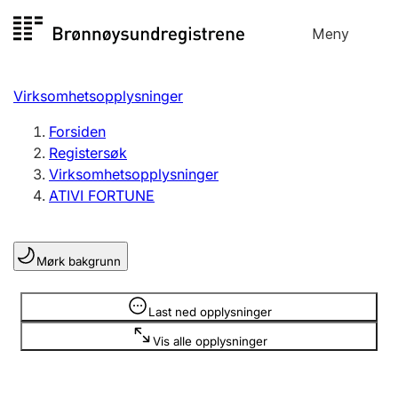
Hopp
Meny
Registersøk
til
Søk
Velg språk
innhold
Virksomhetsopplysninger
Aksjeselskap
Registrere, endre, slette
Forsiden
Registersøk
Virksomhetsopplysninger
Enkeltpersonforetak
ATIVI FORTUNE
Registrere, endre, slette
Mørk bakgrunn
Lag og forening
Registrere, endre, slette
Opplysninger er skjult
Last ned opplysninger
Vis alle opplysninger
Flere organisasjonsformer