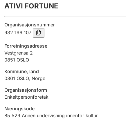
ATIVI FORTUNE
Årsregnskap
Innsending og forsinkelsesgebyr
Organisasjonsnummer
932 196 107
Tinglysing
Forretningsadresse
Vestgrensa 2
0851
OSLO
Jeger
Betaling og jegeravgiftskort
Kommune, land
0301
OSLO
,
Norge
Ektepaktveileder
Organisasjonsform
Enkeltpersonforetak
Næringskode
Offentlig sektor
85.529
Annen undervisning innenfor kultur