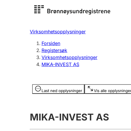
Registersøk
Aksjesel
Registrer
Virksomhetsopplysninger
Lag og forening
Flere
Forsiden
Registrere, endre, slette
organisa
Registersøk
Virksomhetsopplysninger
MIKA-INVEST AS
Tinglysing
Jeger
Betaling 
Opplysninger er skjult
Last ned opplysninger
Vis alle opplysninge
Offentlig sektor
Andre t
MIKA-INVEST AS