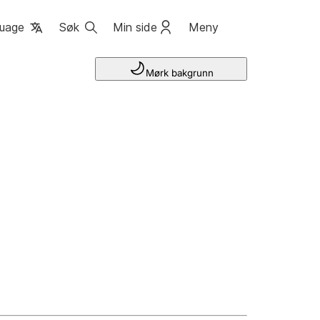
uage
Søk
Min side
Meny
Mørk bakgrunn