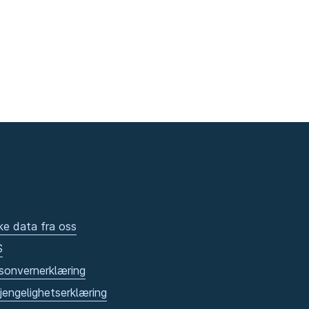
ke data fra oss
S
sonvernerklæring
gjengelighetserklæring