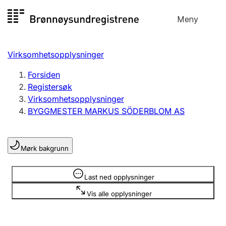
Hopp
Meny
Registersøk
til
Søk
Velg språk
innhold
Virksomhetsopplysninger
Aksjeselskap
Registrere, endre, slette
Forsiden
Registersøk
Virksomhetsopplysninger
Enkeltpersonforetak
BYGGMESTER MARKUS SÖDERBLOM AS
Registrere, endre, slette
Mørk bakgrunn
Lag og forening
Registrere, endre, slette
Opplysninger er skjult
Last ned opplysninger
Vis alle opplysninger
Flere organisasjonsformer