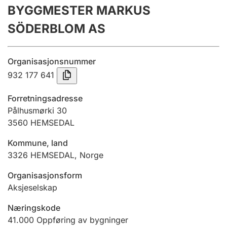
BYGGMESTER MARKUS
Årsregnskap
SÖDERBLOM AS
Innsending og forsinkelsesgebyr
Organisasjonsnummer
Tinglysing
932 177 641
Forretningsadresse
Jeger
Pålhusmørki 30
Betaling og jegeravgiftskort
3560
HEMSEDAL
Kommune, land
3326
HEMSEDAL
,
Norge
Ektepaktveileder
Organisasjonsform
Aksjeselskap
Offentlig sektor
Næringskode
41.000
Oppføring av bygninger