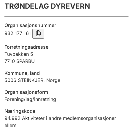
TRØNDELAG DYREVERN
Årsregnskap
Innsending og forsinkelsesgebyr
Organisasjonsnummer
932 177 161
Tinglysing
Forretningsadresse
Tuvbakken 5
7710
SPARBU
Jeger
Betaling og jegeravgiftskort
Kommune, land
5006
STEINKJER
,
Norge
Ektepaktveileder
Organisasjonsform
Forening/lag/innretning
Næringskode
Offentlig sektor
94.992
Aktiviteter i andre medlemsorganisasjoner
ellers