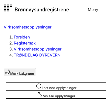
Hopp
Meny
Registersøk
til
Søk
Velg språk
innhold
Virksomhetsopplysninger
Aksjeselskap
Registrere, endre, slette
Forsiden
Registersøk
Virksomhetsopplysninger
Enkeltpersonforetak
TRØNDELAG DYREVERN
Registrere, endre, slette
Mørk bakgrunn
Lag og forening
Registrere, endre, slette
Opplysninger er skjult
Last ned opplysninger
Vis alle opplysninger
Flere organisasjonsformer